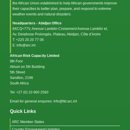
the
African Union
established to help African governments improve
their capacities to better plan, prepare, and respond to extreme
weather events and natural disasters.
Headquarters - Abidjan Office
8XCQ+77V, Avenue Lamblin Croisement Avenue Lamblin et,
Av. Delafosse Prolongée, Plateau, Abidjan, Côte d’Ivoire
T: +225 20 20 77 06
E: info@arc.int
African Risk Capacity Limited
9th Foor
Atrium on 5th Building
5th Street
Sandton, 2196
South Africa
Tel: +27 (0) 10 900 2560
Email for general enquires: info@ltd.arc.int
Quick Links
ARC Member States
Country Engagement Updates