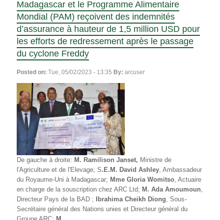
Madagascar et le Programme Alimentaire
Mondial (PAM) reçoivent des indemnités
d’assurance à hauteur de 1,5 million USD pour
les efforts de redressement après le passage
du cyclone Freddy
Posted on:
Tue, 05/02/2023 - 13:35
By:
arcuser
De gauche à droite
:
M. Ramilison Janset,
Ministre de
l'Agriculture et de l'Elevage; S
.E.M. David Ashley
, Ambassadeur
du Royaume-Uni à Madagascar;
Mme Gloria Womitso
, Actuaire
en charge de la souscription chez ARC Ltd;
M. Ada Amoumoun
,
Directeur Pays de la BAD ;
Ibrahima Cheikh Diong
, Sous-
Secrétaire général des Nations unies et Directeur général du
Groupe ARC;
M.