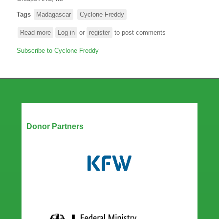
Tags
Madagascar
Cyclone Freddy
Read more
about
Log in
or
register
to post comments
Le
Subscribe to Cyclone Freddy
Gouvernement
de
la
République
de
Madagascar
et
Our Partners
le
Donor Partners
Programme
Alimentaire
Mondial
(PAM)
reçoivent
des
indemnités
d’assurance
à
hauteur